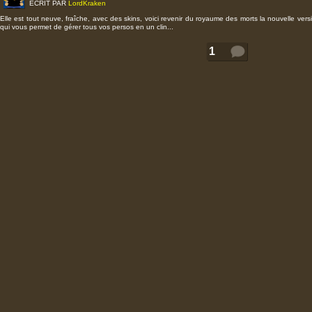
ÉCRIT PAR
LordKraken
Elle est tout neuve, fraîche, avec des skins, voici revenir du royaume des morts la nouvelle ver
qui vous permet de gérer tous vos persos en un clin...
1