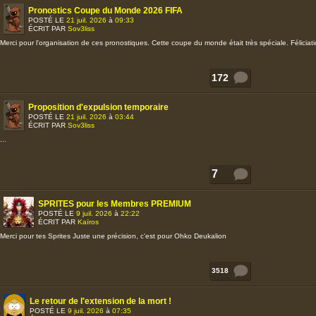
Pronostics Coupe du Monde 2026 FIFA
POSTÉ LE
21 juil. 2026
à
09:33
ÉCRIT PAR
Sov3liss
Merci pour l'organisation de ces pronostiques. Cette coupe du monde était très spéciale. Félicia
172
Proposition d'expulsion temporaire
POSTÉ LE
21 juil. 2026
à
03:44
ÉCRIT PAR
Sov3liss
...
7
SPRITES pour les Membres PREMIUM
POSTÉ LE
9 juil. 2026
à
22:22
ÉCRIT PAR
Kaïros
Merci pour tes Sprites Juste une précision, c'est pour Ohko Deukalion
3518
Le retour de l'extension de la mort !
POSTÉ LE
9 juil. 2026
à
07:35