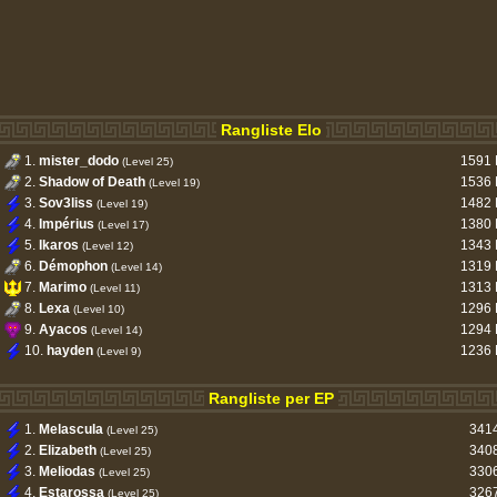
Rangliste Elo
1.
mister_dodo
1591 
(Level 25)
2.
Shadow of Death
1536 
(Level 19)
3.
Sov3liss
1482 
(Level 19)
4.
Impérius
1380 
(Level 17)
5.
Ikaros
1343 
(Level 12)
6.
Démophon
1319 
(Level 14)
7.
Marimo
1313 
(Level 11)
8.
Lexa
1296 
(Level 10)
9.
Ayacos
1294 
(Level 14)
10.
hayden
1236 
(Level 9)
Rangliste per EP
1.
Melascula
341
(Level 25)
2.
Elizabeth
340
(Level 25)
3.
Meliodas
330
(Level 25)
4.
Estarossa
326
(Level 25)