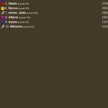
5.
Obelix
279
(Level 25)
6.
Nyssa
265
(Level 25)
7.
mister_dodo
258
(Level 25)
8.
Alberic
230
(Level 23)
9.
arjuna
215
(Level 21)
10.
Mélusine
214
(Level 21)