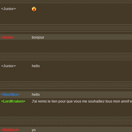
<Junior>
<Zelda>
bonjour
<Junior>
hello
<Sov3liss>
hello
<LordKraken>
J'ai remis le lien pour que vous me souhaitiez tous mon annif
<Wolflord>
yo