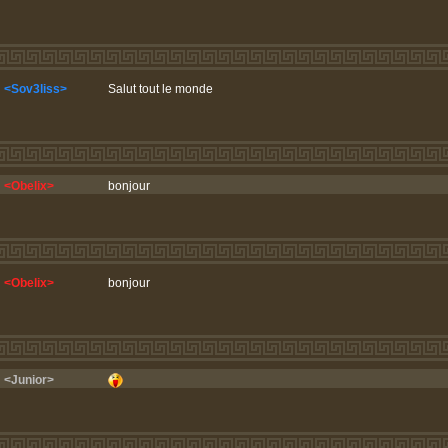
<Sov3liss>
Salut tout le monde
<Obelix>
bonjour
<Obelix>
bonjour
<Junior>