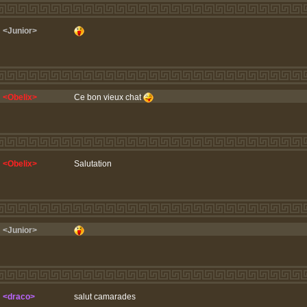
<Junior>
<Obelix>
Ce bon vieux chat
<Obelix>
Salutation
<Junior>
<draco>
salut camarades