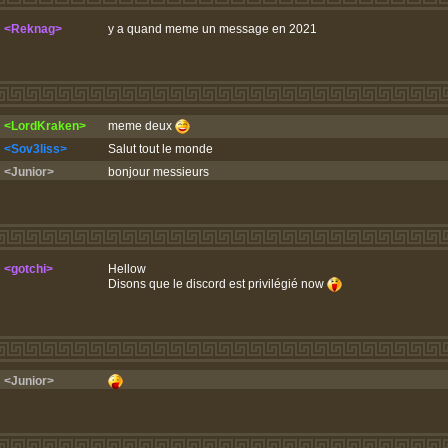
<Reknag>
y a quand meme un message en 2021
<LordKraken>
meme deux
<Sov3liss>
Salut tout le monde
<Junior>
bonjour messieurs
<gotchi>
Hellow
Disons que le discord est privilégié now
<Junior>