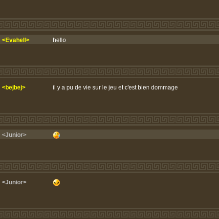
<Evahell>
hello
<bejbej>
il y a pu de vie sur le jeu et c'est bien dommage
<Junior>
<Junior>