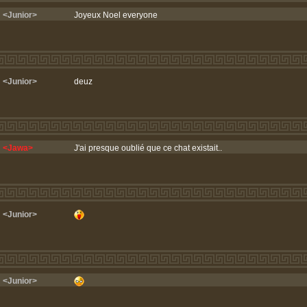
<Junior>
Joyeux Noel everyone
<Junior>
deuz
<Jawa>
J'ai presque oublié que ce chat existait..
<Junior>
<Junior>